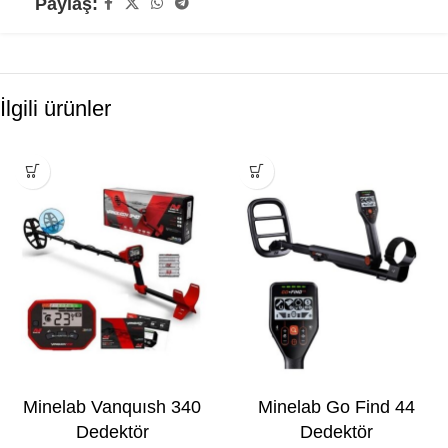
Paylaş:
İlgili ürünler
Minelab Vanquısh 340
Minelab Go Find 44
Dedektör
Dedektör