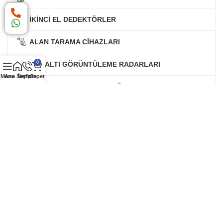
İKİNCİ EL DEDEKTÖRLER
ALAN TARAMA CİHAZLARI
0
YER ALTI GÖRÜNTÜLEME RADARLARI
Menu
Ana Sayfa
İletişim
Sepet
POİNTER SCUBA DEDEKTÖRLER
EKRANLI DEFİNE DEDEKTÖRLERİ
DEDEKTÖR AKSESUAR VE PARÇALARI
DEFİNE KİTAPLARI