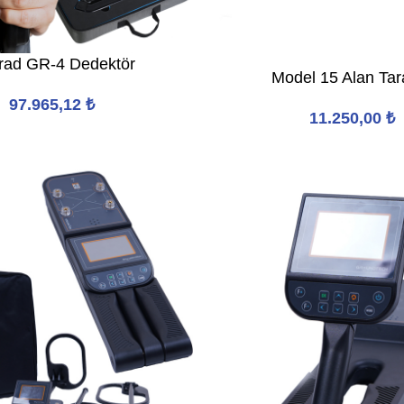
rad GR-4 Dedektör
Model 15 Alan Ta
97.965,12
₺
11.250,00
₺