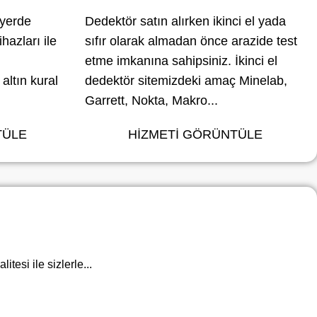
 yerde
Dedektör satın al
ırken ikinci el yada
hazları
ile
sıfır olarak almadan önce arazide test
etme imkanına sahipsiniz. İkinci el
altın kural
dedektör sitemizdeki amaç Minelab,
Garrett, Nokta, Makro...
TÜLE
HİZMETİ GÖRÜNTÜLE
litesi ile sizlerle...