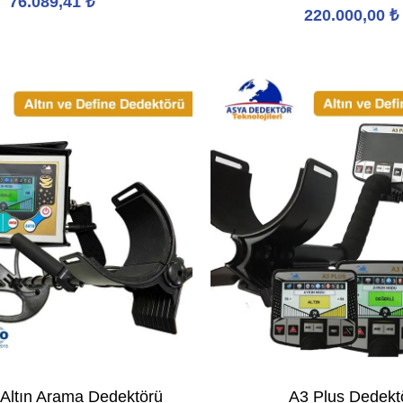
76.089,41
₺
220.000,00
₺
 Altın Arama Dedektörü
A3 Plus Dedekt