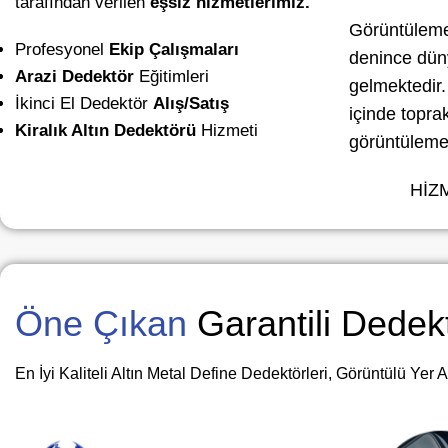
tarafından verilen
eşsiz
hizmetlerimiz.
Görüntüleme
Profesyonel
Ekip Çalışmaları
denince dün
Arazi Dedektör
Eğitimleri
gelmektedir.
İkinci El Dedektör
Alış/Satış
içinde toprak
Kiralık Altın Dedektörü
Hizmeti
görüntüleme 
HİZ
Öne Çıkan
Garantili Dedekt
En İyi Kaliteli Altın Metal Define Dedektörleri, Görüntülü Yer