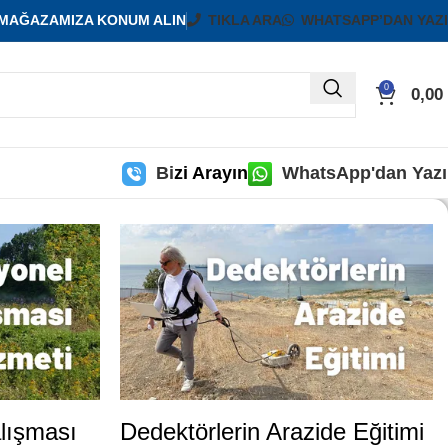
MAĞAZAMIZA KONUM ALIN
TIKLA ARA
WHATSAPP’DAN YAZ
0
0,00
Bi
zi Arayın
WhatsApp'dan Yaz
lışması
Dedektörlerin Arazide Eğitimi