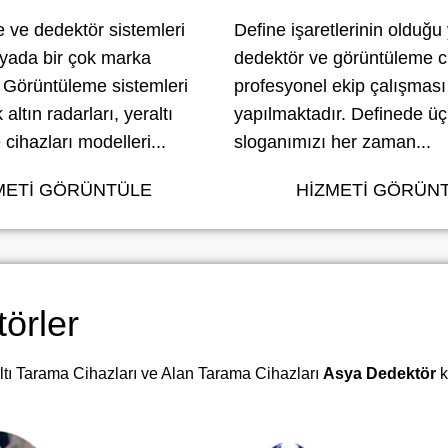
 ve dedektör sistemleri
Define işaretlerinin olduğu
yada bir çok marka
dedektör ve
görüntüleme ci
 Görüntüleme sistemleri
profesyonel ekip çalışması
 altın radarları,
yeraltı
yapılmaktadır. Definede üç 
cihazları
modelleri...
sloganımızı her zaman...
METİ GÖRÜNTÜLE
HİZMETİ GÖRÜN
örler
 Altı Tarama Cihazları ve Alan Tarama Cihazları
Asya Dedektör
ka