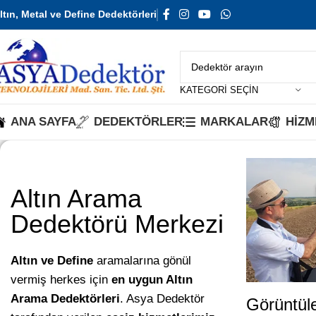
ltın, Metal ve Define Dedektörleri
KATEGORI SEÇIN
ANA SAYFA
DEDEKTÖRLER
MARKALAR
HİZM
Altın Arama
Dedektörü Merkezi
Altın ve Define
aramalarına gönül
vermiş herkes için
en uygun Altın
Arama Dedektörleri
. Asya
Dedektör
Görüntüle