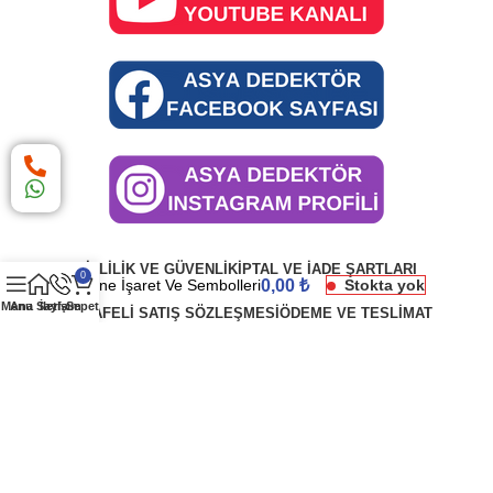
GIZLILIK VE GÜVENLIK
İPTAL VE İADE ŞARTLARI
0
Define İşaret Ve Sembolleri
0,00
₺
Stokta yok
Menu
Ana Sayfa
İletişim
Sepet
MESAFELI SATIŞ SÖZLEŞMESI
ÖDEME VE TESLIMAT
Asya Dedektör
2025
Dijital Çözüm Ortağı
EQA Dijital