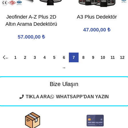
Jeofinder A-Z Plus 2D
A3 Plus Dedektör
Altın Arama Dedektörü
47.000,00
₺
57.000,00
₺
←
1
2
3
4
5
6
7
8
9
10
11
12
→
Bize Ulaşın
TIKLA ARA
WHATSAPP’DAN YAZIN